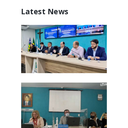
Latest News
Câmara realiza Audiência
Pública sobre o serviço da
Aegea (Águas do Piauí) em
September 17, 2025
Parnaíba
Mutirão de cirurgias de
catarata e pterígio, além de
outras demandas são
November 8, 2021
debatidas