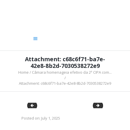
A CÂMARA
VEREADORES
LEGISLATIVO
OUVIDORIA
TRANSPARÊNCIA
Attachment: c68c6f71-ba7e-
42e8-8b2d-7030538272e9
Home
Câmara homenageia efetivo da 2ª CIPA com...
Attachment: c68c6f71-ba7e-42e8-8b2d-7030538272e9
c1d52dad-3e67-42f9-8a06-34119df393f9
c0616c77-1973-4
Posted on:
July 1, 2025