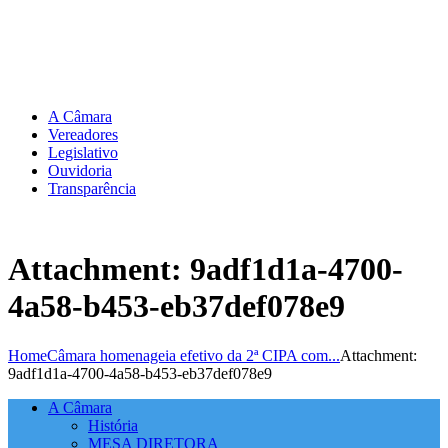
A Câmara
Vereadores
Legislativo
Ouvidoria
Transparência
Attachment: 9adf1d1a-4700-
4a58-b453-eb37def078e9
Home
Câmara homenageia efetivo da 2ª CIPA com...
Attachment:
9adf1d1a-4700-4a58-b453-eb37def078e9
A Câmara
História
MESA DIRETORA