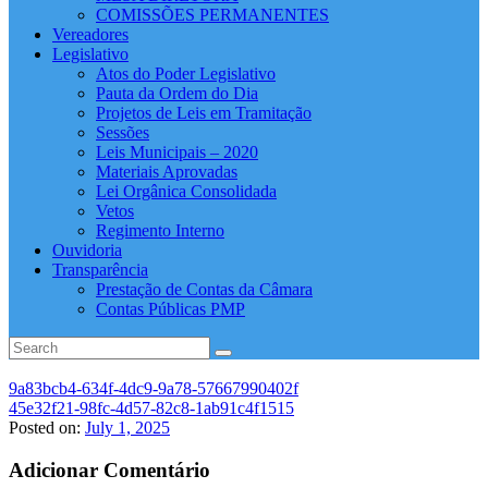
COMISSÕES PERMANENTES
Vereadores
Legislativo
Atos do Poder Legislativo
Pauta da Ordem do Dia
Projetos de Leis em Tramitação
Sessões
Leis Municipais – 2020
Materiais Aprovadas
Lei Orgânica Consolidada
Vetos
Regimento Interno
Ouvidoria
Transparência
Prestação de Contas da Câmara
Contas Públicas PMP
9a83bcb4-634f-4dc9-9a78-57667990402f
45e32f21-98fc-4d57-82c8-1ab91c4f1515
Posted on:
July 1, 2025
Adicionar Comentário