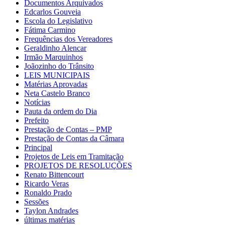
Documentos Arquivados
Edcarlos Gouveia
Escola do Legislativo
Fátima Carmino
Frequências dos Vereadores
Geraldinho Alencar
Irmão Marquinhos
Joãozinho do Trânsito
LEIS MUNICIPAIS
Matérias Aprovadas
Neta Castelo Branco
Notícias
Pauta da ordem do Dia
Prefeito
Prestação de Contas – PMP
Prestação de Contas da Câmara
Principal
Projetos de Leis em Tramitação
PROJETOS DE RESOLUÇÕES
Renato Bittencourt
Ricardo Veras
Ronaldo Prado
Sessões
Taylon Andrades
últimas matérias