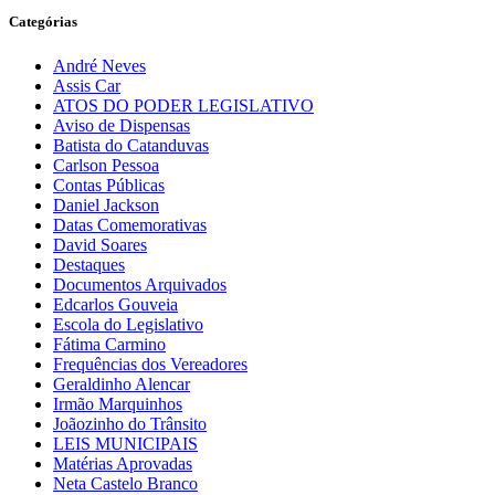
Categórias
André Neves
Assis Car
ATOS DO PODER LEGISLATIVO
Aviso de Dispensas
Batista do Catanduvas
Carlson Pessoa
Contas Públicas
Daniel Jackson
Datas Comemorativas
David Soares
Destaques
Documentos Arquivados
Edcarlos Gouveia
Escola do Legislativo
Fátima Carmino
Frequências dos Vereadores
Geraldinho Alencar
Irmão Marquinhos
Joãozinho do Trânsito
LEIS MUNICIPAIS
Matérias Aprovadas
Neta Castelo Branco