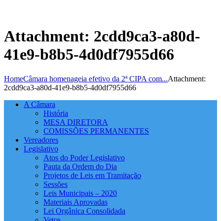
Attachment: 2cdd9ca3-a80d-
41e9-b8b5-4d0df7955d66
Home
Câmara homenageia efetivo da 2ª CIPA com...
Attachment:
2cdd9ca3-a80d-41e9-b8b5-4d0df7955d66
A Câmara
História
MESA DIRETORA
COMISSÕES PERMANENTES
Vereadores
Legislativo
Atos do Poder Legislativo
Pauta da Ordem do Dia
Projetos de Leis em Tramitação
Sessões
Leis Municipais – 2020
Materiais Aprovadas
Lei Orgânica Consolidada
Vetos