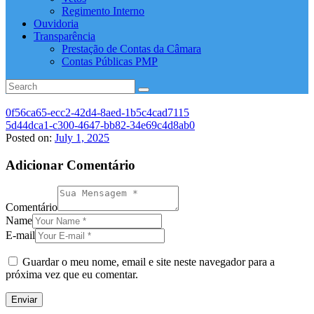
Regimento Interno
Ouvidoria
Transparência
Prestação de Contas da Câmara
Contas Públicas PMP
0f56ca65-ecc2-42d4-8aed-1b5c4cad7115
5d44dca1-c300-4647-bb82-34e69c4d8ab0
Posted on:
July 1, 2025
Adicionar Comentário
Comentário
Name
E-mail
Guardar o meu nome, email e site neste navegador para a
próxima vez que eu comentar.