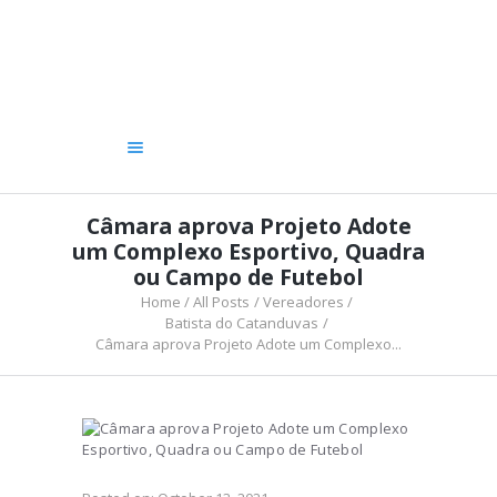
A CÂMARA
VEREADORES
LEGISLATIVO
OUVIDORIA
TRANSPARÊNCIA
Câmara aprova Projeto Adote
um Complexo Esportivo, Quadra
ou Campo de Futebol
Home
All Posts
Vereadores
Batista do Catanduvas
Câmara aprova Projeto Adote um Complexo...