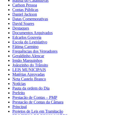
Batista do Catanduvas
Carlson Pessoa
Contas Públicas
Daniel Jackson
Datas Comemorativas
David Soares
Destaques
Documentos Arquivados
Edcarlos Gouveia
Escola do Legislativo
Fátima Carmino
Frequências dos Vereadores
Geraldinho Alencar
Irmão Marquinhos
Joãozinho do Trânsito
LEIS MUNICIPAIS
Matérias Aprovadas
Neta Castelo Branco
Notícias
Pauta da ordem do Dia
Prefeito
Prestação de Contas – PMP
Prestação de Contas da Câmara
Principal
Projetos de Leis em Tramitação