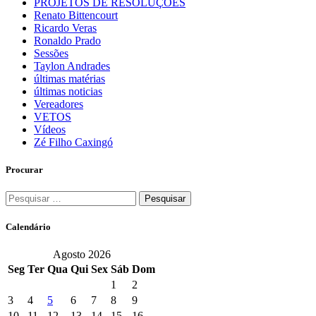
PROJETOS DE RESOLUÇÕES
Renato Bittencourt
Ricardo Veras
Ronaldo Prado
Sessões
Taylon Andrades
últimas matérias
últimas noticias
Vereadores
VETOS
Vídeos
Zé Filho Caxingó
Procurar
Pesquisar
por:
Calendário
Agosto 2026
Seg
Ter
Qua
Qui
Sex
Sáb
Dom
1
2
3
4
5
6
7
8
9
10
11
12
13
14
15
16