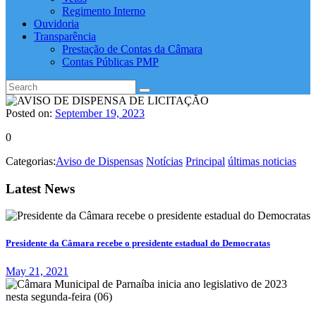
Regimento Interno
Ouvidoria
Transparência
Prestação de Contas da Câmara
Contas Públicas PMP
Posted on:
September 19, 2023
0
Categorias:
Aviso de Dispensas
Notícias
Principal
últimas noticias
Latest News
Presidente da Câmara recebe o presidente estadual do Democratas
May 21, 2021