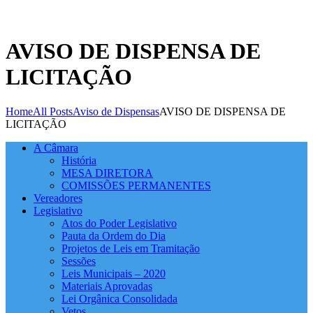
AVISO DE DISPENSA DE
LICITAÇÃO
Home
All Posts
Aviso de Dispensas
AVISO DE DISPENSA DE
LICITAÇÃO
A Câmara
História
MESA DIRETORA
COMISSÕES PERMANENTES
Vereadores
Legislativo
Atos do Poder Legislativo
Pauta da Ordem do Dia
Projetos de Leis em Tramitação
Sessões
Leis Municipais – 2020
Materiais Aprovadas
Lei Orgânica Consolidada
Vetos