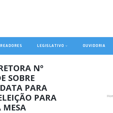
A CÂMARA
VEREADORES
LEGISLATIVO
OUVIDORIA
EREADORES
LEGISLATIVO
OUVIDORIA
TRANSPARÊNCIA
RETORA Nº
ÕE SOBRE
 DATA PARA
ELEIÇÃO PARA
Ho
 MESA