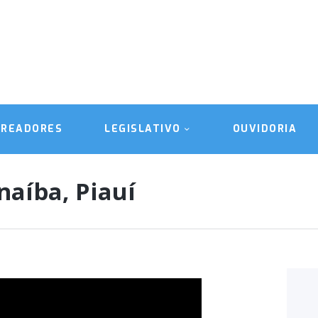
A CÂMARA
VEREADORES
LEGISLATIVO
OUVIDORIA
EREADORES
LEGISLATIVO
OUVIDORIA
TRANSPARÊNCIA
naíba, Piauí