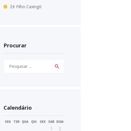
Zé Filho Caxingó
Procurar
Pesquisar
por:
Calendário
SEG
TER
QUA
QUI
SEX
SÁB
DOM
1
2