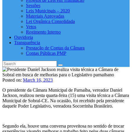
Projetos de Leis em Tramitação
Sessões
Leis Municipais – 2020
Materiais Aprovadas
Lei Orgânica Consolidada
Vetos
Regimento Interno
Ouvidoria
Transparência
Prestação de Contas da Câmara
Contas Públicas PMP
Posted on:
March 16, 2023
O presidente da Câmara Municipal de Parnaíba, vereador Daniel
Jackson, realizou nesta quarta-feira (15) uma visita técnica a Câmara
Municipal de Sobral-CE. Na ocasião, foi recebido pela presidente
daquele Poder Legislativo, vereadora Socorrinha Brasileiro.
Segundo ela, houve uma conversa proveitosa no sentido de trocar
experiências visando melhorar o trabalho feito pelas duas câmaras,