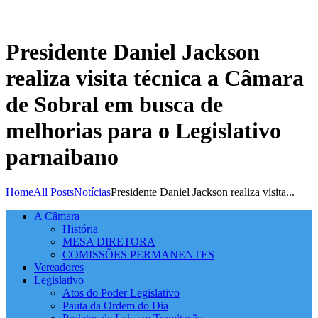
Presidente Daniel Jackson
realiza visita técnica a Câmara
de Sobral em busca de
melhorias para o Legislativo
parnaibano
Home
All Posts
Notícias
Presidente Daniel Jackson realiza visita...
A Câmara
História
MESA DIRETORA
COMISSÕES PERMANENTES
Vereadores
Legislativo
Atos do Poder Legislativo
Pauta da Ordem do Dia