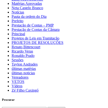
Matérias Aprovadas
Neta Castelo Branco
Notícias
Pauta da ordem do Dia
Prefeito
Prestação de Contas – PMP
Prestação de Contas da Câmara
Principal
Projetos de Leis em Tramitação
PROJETOS DE RESOLUÇÕES
Renato Bittencourt
Ricardo Veras
Ronaldo Prado
Sessões
Taylon Andrades
últimas matérias
últimas noticias
Vereadores
VETOS
Vídeos
Zé Filho Caxingó
Procurar