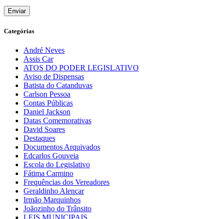
Categórias
André Neves
Assis Car
ATOS DO PODER LEGISLATIVO
Aviso de Dispensas
Batista do Catanduvas
Carlson Pessoa
Contas Públicas
Daniel Jackson
Datas Comemorativas
David Soares
Destaques
Documentos Arquivados
Edcarlos Gouveia
Escola do Legislativo
Fátima Carmino
Frequências dos Vereadores
Geraldinho Alencar
Irmão Marquinhos
Joãozinho do Trânsito
LEIS MUNICIPAIS