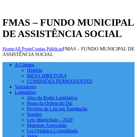
FMAS – FUNDO MUNICIPAL
DE ASSISTÊNCIA SOCIAL
Home
All Posts
Contas Públicas
FMAS – FUNDO MUNICIPAL DE
ASSISTÊNCIA SOCIAL
A Câmara
História
MESA DIRETORA
COMISSÕES PERMANENTES
Vereadores
Legislativo
Atos do Poder Legislativo
Pauta da Ordem do Dia
Projetos de Leis em Tramitação
Sessões
Leis Municipais – 2020
Materiais Aprovadas
Lei Orgânica Consolidada
Vetos