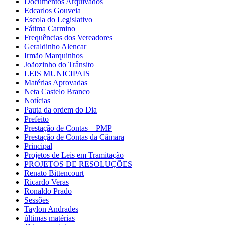
Documentos Arquivados
Edcarlos Gouveia
Escola do Legislativo
Fátima Carmino
Frequências dos Vereadores
Geraldinho Alencar
Irmão Marquinhos
Joãozinho do Trânsito
LEIS MUNICIPAIS
Matérias Aprovadas
Neta Castelo Branco
Notícias
Pauta da ordem do Dia
Prefeito
Prestação de Contas – PMP
Prestação de Contas da Câmara
Principal
Projetos de Leis em Tramitação
PROJETOS DE RESOLUÇÕES
Renato Bittencourt
Ricardo Veras
Ronaldo Prado
Sessões
Taylon Andrades
últimas matérias