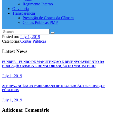
Regimento Interno
Ouvidoria
Transparência
Prestação de Contas da Câmara
Contas Públicas PMP
Posted on:
July 1, 2019
Categorias:
Contas Públicas
Latest News
FUNDEB – FUNDO DE MANUTENÇÃO E DESENVOLVIMENTO DA
EDUCAÇÃO BÁSICA E DE VALORIZAÇÃO DO MAGISTÉRIO
July 1, 2019
ASERPA – AGÊNCIA PARNAIBANA DE REGULAÇÃO DE SERVIÇOS
PÚBLICOS
July 1, 2019
Adicionar Comentário