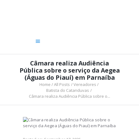
A CÂMARA
VEREADORES
LEGISLATIVO
OUVIDORIA
TRANSPARÊNCIA
Câmara realiza Audiência
Pública sobre o serviço da Aegea
(Águas do Piauí) em Parnaíba
Home
All Posts
Vereadores
Batista do Catanduvas
Câmara realiza Audiência Pública sobre o...