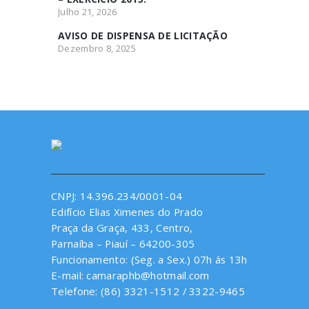
Julho 21, 2026
AVISO DE DISPENSA DE LICITAÇÃO
Dezembro 8, 2025
CNPJ: 14.396.234/0001-04
Edifício Elias Ximenes do Prado
Praça da Graça, 433, Centro,
Parnaíba – Piauí – 64200-305
Funcionamento: (Seg. a Sex.) 07h ás 13h
E-mail: camaraphb@hotmail.com
Telefone: (86) 3321-1512 / 3322-9465