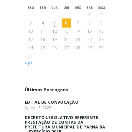
SEG
TER
QUA
QUI
SEX
SÁB
DOM
1
2
3
4
5
6
7
8
9
10
11
12
13
14
15
16
17
18
19
20
21
22
23
24
25
26
27
28
29
30
31
« Jul
Últimas Postagens
EDITAL DE CONVOCAÇÃO
Agosto 5, 2026
DECRETO LEGISLATIVO REFERENTE
PRESTAÇÃO DE CONTAS DA
PREFEITURA MUNICIPAL DE PARNAIBA
– EXERCÍCIO 2015.