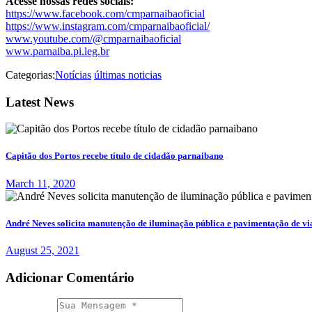
Acesse nossas redes sociais:
https://www.facebook.com/cmparnaibaoficial
https://www.instagram.com/cmparnaibaoficial/
www.youtube.com/@cmparnaibaoficial
www.parnaiba.pi.leg.br
Categorias:
Notícias
últimas noticias
Latest News
Capitão dos Portos recebe título de cidadão parnaibano
March 11, 2020
André Neves solicita manutenção de iluminação pública e pavimentação de vi
August 25, 2021
Adicionar Comentário