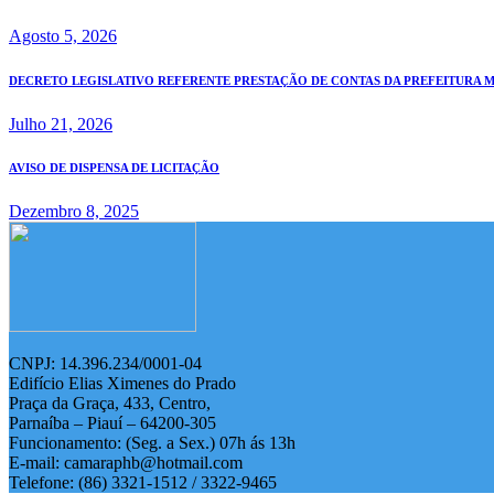
Agosto 5, 2026
DECRETO LEGISLATIVO REFERENTE PRESTAÇÃO DE CONTAS DA PREFEITURA MUN
Julho 21, 2026
AVISO DE DISPENSA DE LICITAÇÃO
Dezembro 8, 2025
CNPJ: 14.396.234/0001-04
Edifício Elias Ximenes do Prado
Praça da Graça, 433, Centro,
Parnaíba – Piauí – 64200-305
Funcionamento: (Seg. a Sex.) 07h ás 13h
E-mail: camaraphb@hotmail.com
Telefone: (86) 3321-1512 / 3322-9465