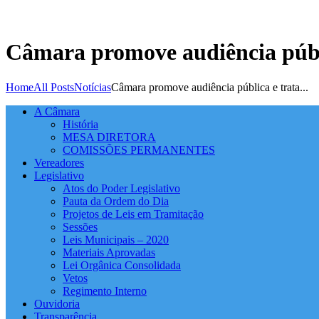
Câmara promove audiência públi
Home
All Posts
Notícias
Câmara promove audiência pública e trata...
A Câmara
História
MESA DIRETORA
COMISSÕES PERMANENTES
Vereadores
Legislativo
Atos do Poder Legislativo
Pauta da Ordem do Dia
Projetos de Leis em Tramitação
Sessões
Leis Municipais – 2020
Materiais Aprovadas
Lei Orgânica Consolidada
Vetos
Regimento Interno
Ouvidoria
Transparência