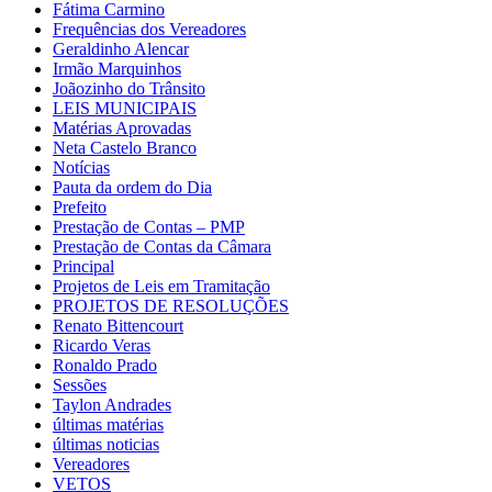
Fátima Carmino
Frequências dos Vereadores
Geraldinho Alencar
Irmão Marquinhos
Joãozinho do Trânsito
LEIS MUNICIPAIS
Matérias Aprovadas
Neta Castelo Branco
Notícias
Pauta da ordem do Dia
Prefeito
Prestação de Contas – PMP
Prestação de Contas da Câmara
Principal
Projetos de Leis em Tramitação
PROJETOS DE RESOLUÇÕES
Renato Bittencourt
Ricardo Veras
Ronaldo Prado
Sessões
Taylon Andrades
últimas matérias
últimas noticias
Vereadores
VETOS