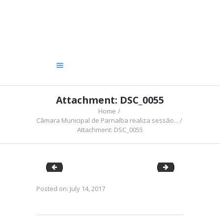
A CÂMARA
VEREADORES
LEGISLATIVO
OUVIDORIA
TRANSPARÊNCIA
Attachment: DSC_0055
Home
Câmara Municipal de Parnaíba realiza sessão...
Attachment: DSC_0055
image (19)
DSC_0068
Posted on:
July 14, 2017